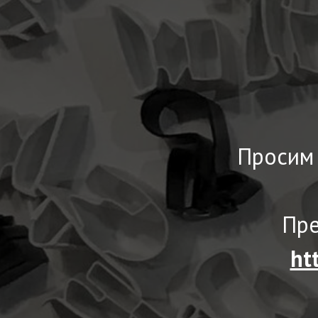
Просим 
Пре
ht