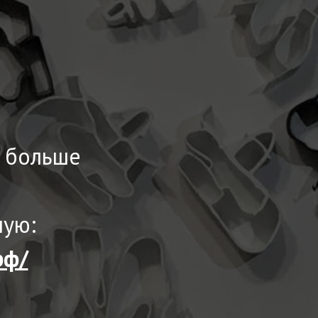
ы больше
ную:
рф/